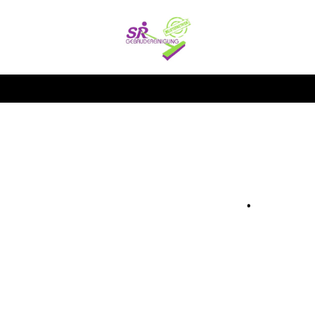
SR
Gebäudereinigung
Berlin, Strausberg
und Umgebung
.
Als Meisterbetrieb für
Gebäudereinigung kümmern wir
uns gern um die
Komplettreinigung Ihres