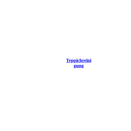
Teppichreinig
ung SR
Gebäudereini
gung Berlin
und
Strausberg
Teppichreini
gung