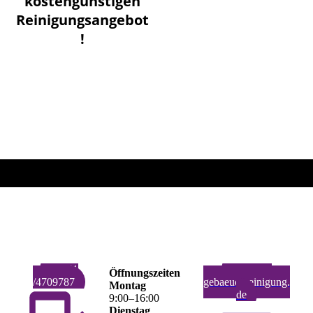
kostengünstigen
Reinigungsangebot
!
03341
Info@sr-
Öffnungszeiten
/4709787
gebaeudereinigung.
Montag
de
9
:
00
–
16
:
00
Dienstag