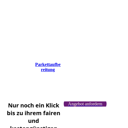
Parkettaufbere
itung SR
Gebäudereini
gung Berlin
und
Strausberg
Parkettaufbe
reitung
Nur noch ein Klick
Angebot anfordern
bis zu ihrem fairen
und