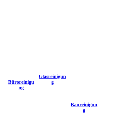
Büroreinigun
Grafitti
Baureinigung
g
SR
Glasreinigun
Gebäudereini
Büroreinigu
g
gung Berlin
ng
und
Strausberg
Baureinigun
g