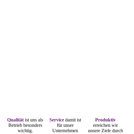
IMG_3708
Büroreinigung
PHOTO-2021-02-
24-08-17-57
Qualität
ist uns als
Service
damit ist
Produktiv
Betrieb besonders
für unser
erreichen wir
wichtig.
Unternehmen
unsere Ziele durch