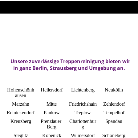
Unsere zuverlässige Treppenreinigung bieten wir
in ganz Berlin, Strausberg und Umgebung a
n
.
Hohenschönh
Hellersdorf
Lichtenberg
Neukölln
ausen
Marzahn
Mitte
Friedrichshain
Zehlendorf
Reinickendorf
Pankow
Treptow
Tempelhof
Kreuzberg
Prenzlauer-
Charlottenbur
Spandau
Berg
g
Steglitz
Köpenick
Wilmersdorf
Schöneberg