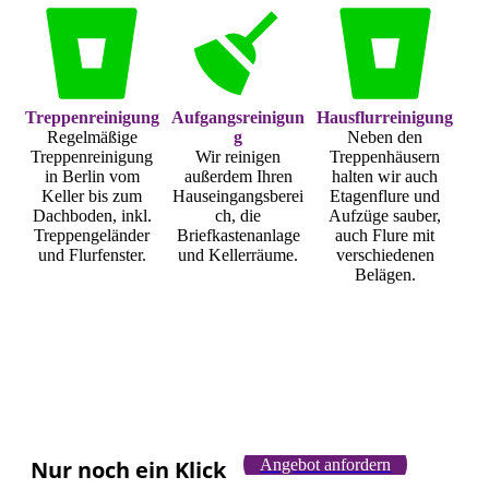
Treppenreinigung
Aufgangsreinigun
Hausflurreinigung
Regelmäßige
g
Neben den
Treppenreinigung
Wir reinigen
Treppenhäusern
in Berlin vom
außerdem Ihren
halten wir auch
Keller bis zum
Hauseingangsberei
Etagenflure und
Dachboden, inkl.
ch, die
Aufzüge sauber,
Treppengeländer
Briefkastenanlage
auch Flure mit
und Flurfenster.
und Kellerräume.
verschiedenen
Belägen.
Nur noch ein Klick
Angebot anfordern