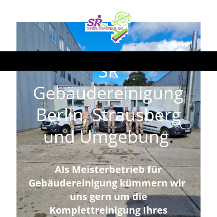
SR
Gebäudereinigung
Berlin, Strausberg
und Umgebung
.
Als Meisterbetrieb für
Gebäudereinigung kümmern wir
uns gern um die
Komplettreinigung Ihres